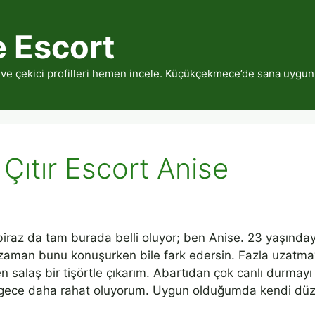
 Escort
 ve çekici profilleri hemen incele. Küçükçekmece’de sana uygun
ıtır Escort Anise
iraz da tam burada belli oluyor; ben Anise. 23 yaşınday
 zaman bunu konuşurken bile fark edersin. Fazla uzatm
en salaş bir tişörtle çıkarım. Abartıdan çok canlı durm
 gece daha rahat oluyorum. Uygun olduğumda kendi dü