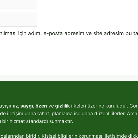
ılması için adım, e-posta adresim ve site adresim bu ta
ayışımız,
saygı
,
özen
ve
gizlilik
ilkeleri üzerine kuruludur. Gör
e iletişim daha rahat, planlama ise daha düzenli ilerler. Amaç
 bir hizmet standardı sunmaktır.
arından biridir. Kişisel bilgilerin korunması, iletişimde dikka