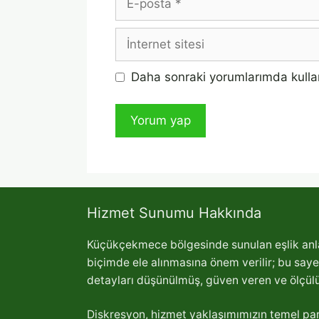
posta
İnternet
sitesi
Daha sonraki yorumlarımda kullan
Hizmet Sunumu Hakkında
Küçükçekmece bölgesinde sunulan eşlik anl
biçimde ele alınmasına önem verilir; bu sayed
detayları düşünülmüş, güven veren ve ölçülü
Diskresyon, hizmet yaklaşımımızın temel parçal