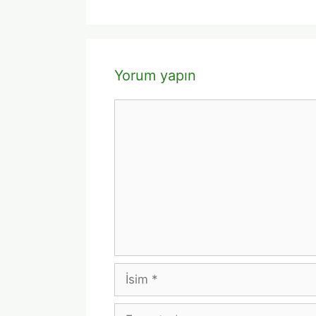
Yorum yapın
Yorum
İsim
E-